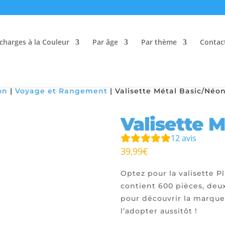
charges à la Couleur
Par âge
Par thème
Contac
on
|
Voyage et Rangement
|
Valisette Métal Basic/Néo
Valisette 
12
avis
39,99
€
Optez pour la valisette Pl
contient 600 pièces, deux
pour découvrir la marque
l’adopter aussitôt !