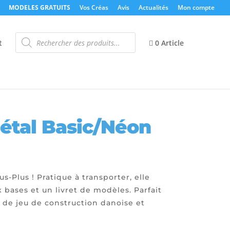
MODELES GRATUITS
Vos Créas
Avis
Actualités
Mon compte
Recherche
de
t
0 Article
produits
n
Métal Basic/Néon
us-Plus ! Pratique à transporter, elle
 bases et un livret de modèles. Parfait
 de jeu de construction danoise et