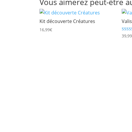
Vous aimerez peut-être a
Kit découverte Créatures
Vali
16,99
€
Note
39,9
4.71
sur 5