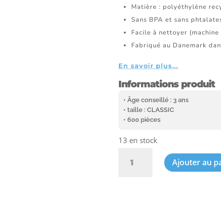
Matière : polyéthylène rec
Sans BPA et sans phtalate
Facile à nettoyer (machine 
Fabriqué au Danemark dan
En savoir plus...
Informations produit
• Âge conseillé : 3 ans
• taille : CLASSIC
• 600 pièces
13 en stock
quantité
Ajouter au p
de
Valisette
Métal
Basic/Néon