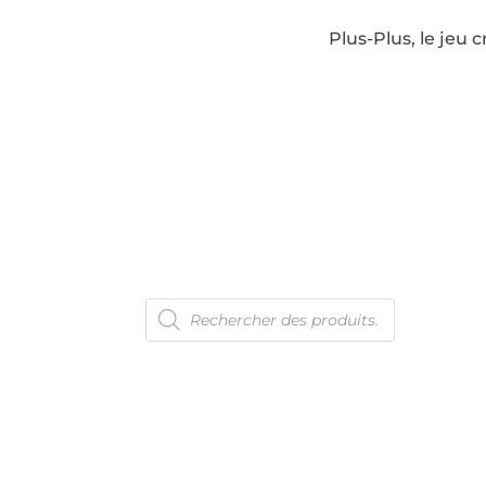
Plus-Plus, le jeu 
Recherche
En 
de
produits
Con
Ven
Men
Pol