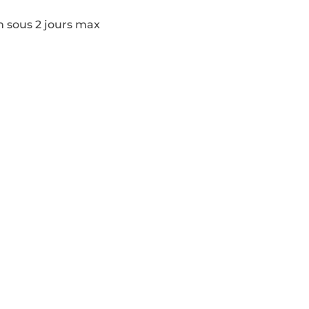
n sous 2 jours max
Pages
Modèles de construction
Actualités
Contact