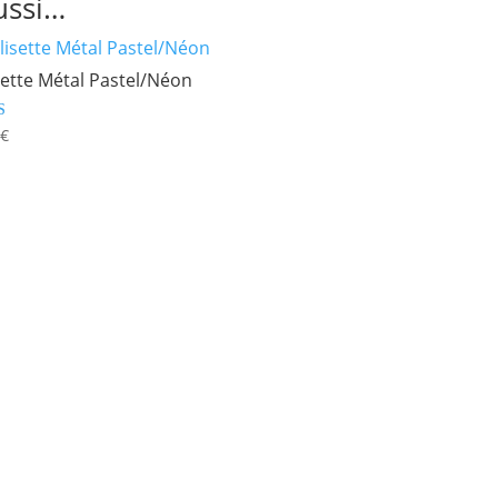
ussi…
sette Métal Pastel/Néon
9
€