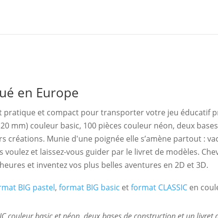
qué en Europe
at pratique et compact pour transporter votre jeu éducatif p
(20 mm) couleur basic, 100 pièces couleur néon, deux bases 
s créations. Munie d'une poignée elle s’amène partout : vaca
us voulez et laissez-vous guider par le livret de modèles. C
eures et inventez vos plus belles aventures en 2D et 3D.
rmat BIG pastel
,
format BIG basic
et
format CLASSIC
en coule
IC couleur basic et néon, deux bases de construction et un livret