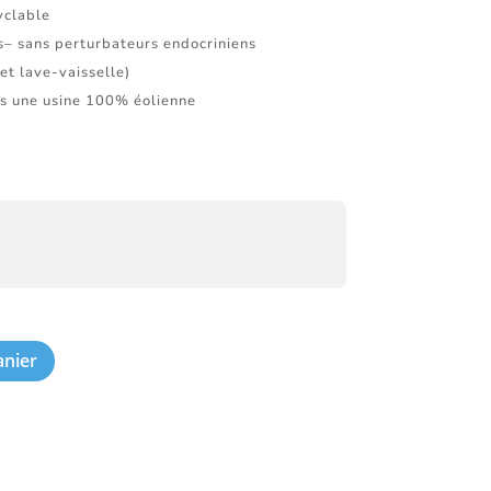
yclable
s– sans perturbateurs endocriniens
et lave-vaisselle)
s une usine 100% éolienne
anier