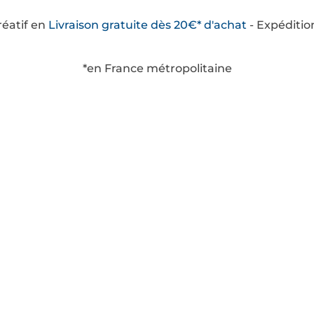
créatif en
Livraison
gratuite
dès 20€* d'achat
- Expéditio
*en France métropolitaine
savoir plus
Catégories
ditions Générales de
Boîtes à thèmes
te
Tubes
tions Légales
Kits
itique de confidentialité
Recharges