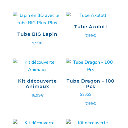
Tube Axolotl
Tube BIG Lapin
7,99
€
9,99
€
Kit découverte
Tube Dragon – 100
Animaux
Pcs
16,99
€
Note
7,99
€
5.00
sur 5