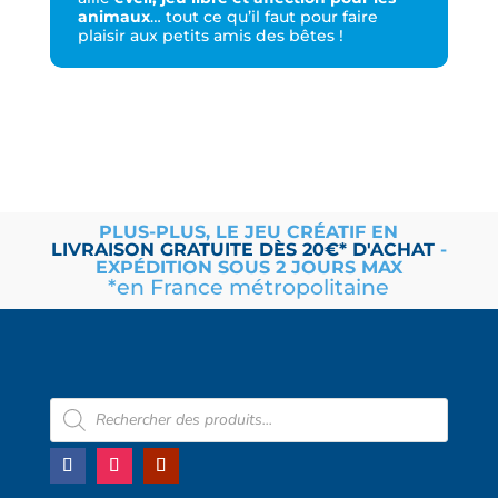
animaux
… tout ce qu’il faut pour faire
plaisir aux petits amis des bêtes !
PLUS-PLUS, LE JEU CRÉATIF EN
LIVRAISON
GRATUITE
DÈS 20€* D'ACHAT
-
EXPÉDITION SOUS 2 JOURS MAX
*en France métropolitaine
Recherche
de
produits