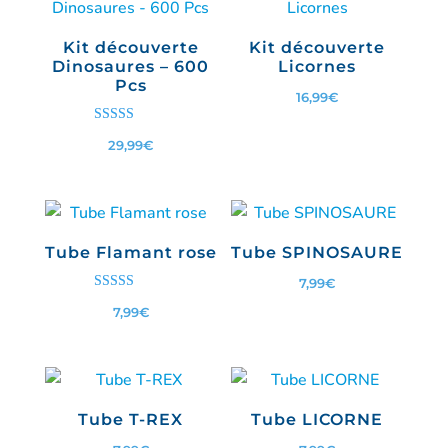
Kit découverte
Kit découverte
Dinosaures – 600
Licornes
Pcs
16,99
€
Note
29,99
€
5.00
sur 5
Tube Flamant rose
Tube SPINOSAURE
7,99
€
Note
7,99
€
5.00
sur 5
Tube T-REX
Tube LICORNE