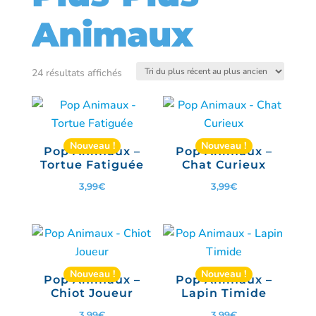
Animaux
Trié
24 résultats affichés
du
plus
récent
Nouveau !
Nouveau !
Pop Animaux –
Pop Animaux –
au
Tortue Fatiguée
Chat Curieux
plus
3,99
€
3,99
€
ancien
Nouveau !
Nouveau !
Pop Animaux –
Pop Animaux –
Chiot Joueur
Lapin Timide
3,99
€
3,99
€