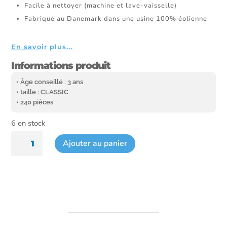
Facile à nettoyer (machine et lave-vaisselle)
Fabriqué au Danemark dans une usine 100% éolienne
En savoir plus...
Informations produit
• Âge conseillé : 3 ans
• taille : CLASSIC
• 240 pièces
6 en stock
quantité
Ajouter au panier
de
Kit
découverte
Créatures