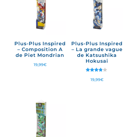
Plus-Plus Inspired
Plus-Plus Inspired
– Composition A
– La grande vague
de Piet Mondrian
de Katsushika
Hokusai
19,99
€
Note
19,99
€
3.67
sur 5