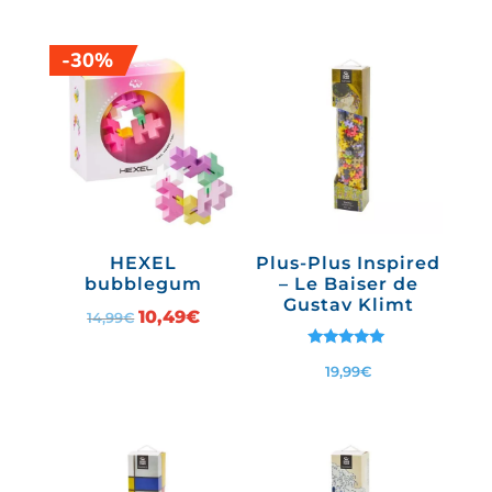
sur
était :
est :
5
14,99€.
10,49€.
-30%
HEXEL
Plus-Plus Inspired
bubblegum
– Le Baiser de
Gustav Klimt
Le
10,49
€
Le
14,99
€
prix
prix
Note
19,99
€
initial
actuel
5.00
sur 5
était :
est :
14,99€.
10,49€.