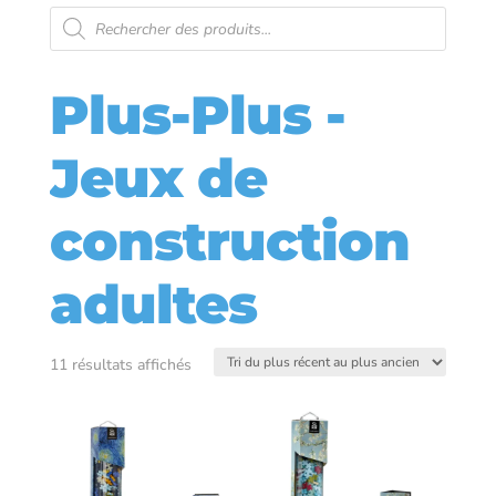
Recherche
de
produits
Plus-Plus -
Jeux de
construction
adultes
Trié
11 résultats affichés
du
plus
récent