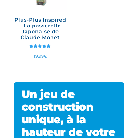
Plus-Plus Inspired
– La passerelle
Japonaise de
Claude Monet
Note
19,99
€
5.00
sur 5
Un jeu de
construction
unique, à la
hauteur de votre