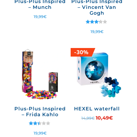
Plus-Plus Inspired
Plus-Plus Inspired
– Munch
– Vincent Van
Gogh
19,99
€
Note
19,99
€
3.00
sur 5
-30%
Plus-Plus Inspired
HEXEL waterfall
– Frida Kahlo
Le
10,49
€
Le
14,99
€
prix
prix
Note
19,99
€
initial
actuel
2.33