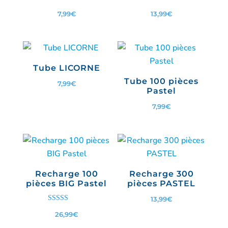
Note
Note
7,99
€
13,99
€
3.00
5.00
sur 5
sur 5
Tube LICORNE
Tube 100 pièces
7,99
€
Pastel
7,99
€
Recharge 100
Recharge 300
pièces BIG Pastel
pièces PASTEL
13,99
€
Note
26,99
€
5.00
sur 5