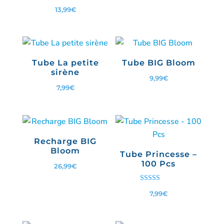
Note
13,99
€
5.00
sur 5
Tube La petite
Tube BIG Bloom
sirène
9,99
€
7,99
€
Recharge BIG
Bloom
Tube Princesse –
100 Pcs
26,99
€
Note
7,99
€
5.00
sur 5