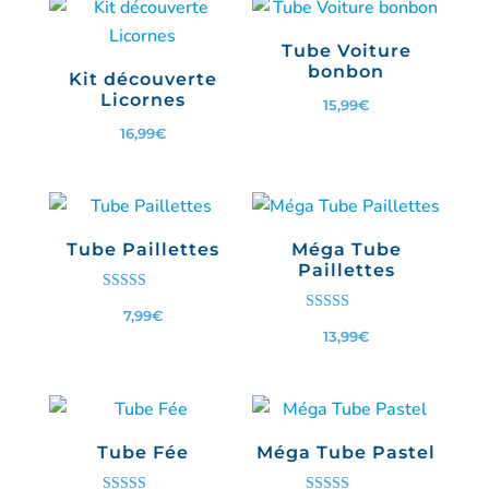
Tube Voiture
bonbon
Kit découverte
Licornes
15,99
€
16,99
€
Tube Paillettes
Méga Tube
Paillettes
Note
7,99
€
5.00
Note
sur 5
13,99
€
3.00
sur 5
Tube Fée
Méga Tube Pastel