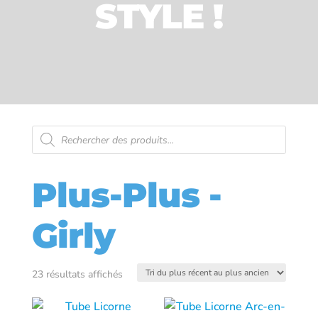
STYLE !
Recherche
de
produits
Plus-Plus -
Girly
Trié
23 résultats affichés
du