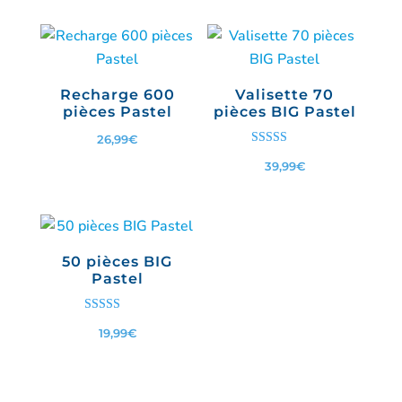
Recharge 600
Valisette 70
pièces Pastel
pièces BIG Pastel
26,99
€
Note
39,99
€
5.00
sur 5
50 pièces BIG
Pastel
Note
19,99
€
4.67
sur 5