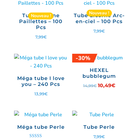
plus
récent
Nouveau !
Tube Licorne
Tube Licorne Arc-
Nouveau !
au
Paillettes – 100
en-ciel – 100 Pcs
Pcs
plus
7,99
€
7,99
€
ancien
-30%
HEXEL
bubblegum
Méga tube I love
you – 240 Pcs
Le
10,49
€
Le
14,99
€
prix
prix
13,99
€
initial
actuel
était :
est :
14,99€.
10,49€.
Méga tube Perle
Tube Perle
7,99
€