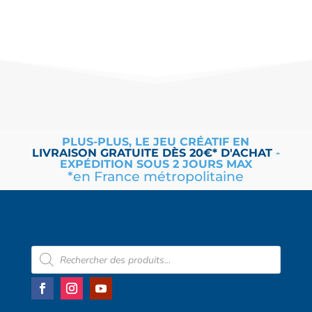
PLUS-PLUS, LE JEU CRÉATIF EN
LIVRAISON
GRATUITE
DÈS 20€* D'ACHAT
-
EXPÉDITION SOUS 2 JOURS MAX
*en France métropolitaine
Recherche
de
produits