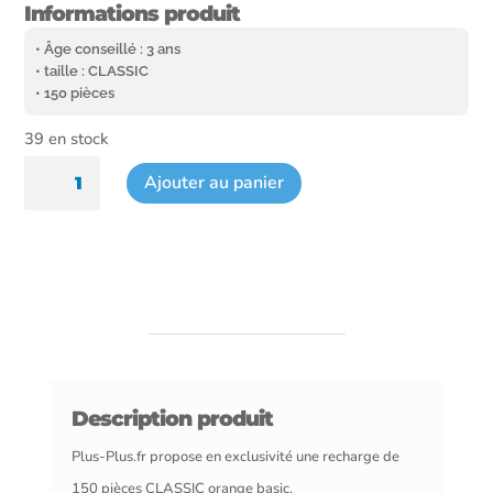
Informations produit
• Âge conseillé : 3 ans
• taille : CLASSIC
• 150 pièces
39 en stock
quantité
Ajouter au panier
de
Recharge
150
pièces
Orange
basic
Description produit
Plus-Plus.fr propose en exclusivité une recharge de
150 pièces CLASSIC orange basic.