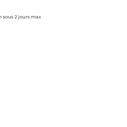
n sous 2 jours max
Pages
Modèles de construction
Actualités
Contact