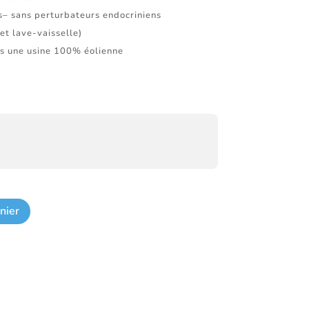
s– sans perturbateurs endocriniens
et lave-vaisselle)
s une usine 100% éolienne
nier