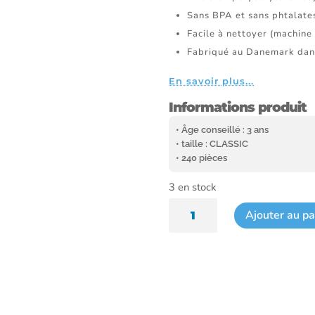
Sans BPA et sans phtalate
Facile à nettoyer (machine 
Fabriqué au Danemark dan
En savoir plus...
Informations produit
• Âge conseillé : 3 ans
• taille : CLASSIC
• 240 pièces
3 en stock
quantité
Ajouter au pa
de
Méga
tube
Tropical