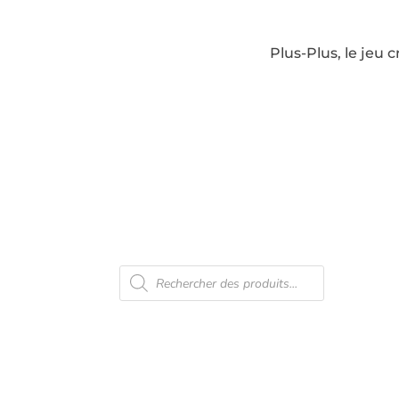
Plus-Plus, le jeu 
Recherche
En 
de
produits
Con
Ven
Men