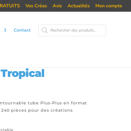
RATUITS
Vos Créas
Avis
Actualités
Mon compte
Recherche
e
Contact
de
produits
ical
Tropical
ntournable tube Plus-Plus en format
 240 pièces pour des créations
yclable