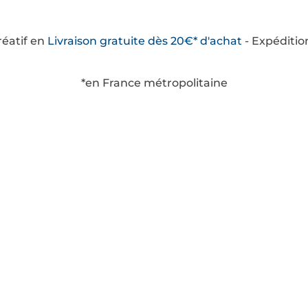
créatif en
Livraison
gratuite
dès 20€* d'achat
- Expéditio
*en France métropolitaine
savoir plus
Catégories
ditions Générales de
Boîtes à thèmes
te
Tubes
tions Légales
Kits