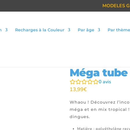
MODELES G
n
Recharges à la Couleur
Par âge
Par thèm
on
|
Tubes
|
Tubes Construction Libre
|
Méga tube Trop
Méga tube 
0
avis
13,99
€
Whaou ! Découvrez l’inco
méga et en mix tropical !
dingues.
Matière : polyéthylène rec