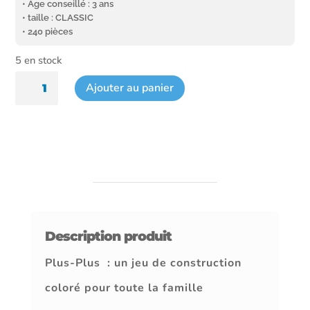
• Âge conseillé : 3 ans
• taille : CLASSIC
• 240 pièces
5 en stock
quantité
Ajouter au panier
de
Méga
tube
Arc
en
ciel
Description produit
Plus-Plus : un jeu de construction
coloré pour toute la famille