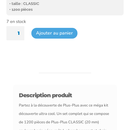
• taille : CLASSIC
• 1200 pièces
7 en stock
quantité
Ajouter au panier
de
Méga
kit
découverte
1200
pièces
Description produit
Basic
Partez à la découverte de Plus-Plus avec ce méga kit
découverte ultra cool. Un set complet qui se compose
de 1200 pièces de Plus-Plus CLASSIC (20 mm)