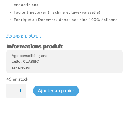
endocriniens
Facile à nettoyer (machine et lave-vaisselle)
Fabriqué au Danemark dans une usine 100% éolienne
En savoir plus...
Informations produit
• Âge conseillé : 5 ans
• taille : CLASSIC
• 125 pièces
49 en stock
quantité
Ajouter au panier
de
Bloc
d'activité
-