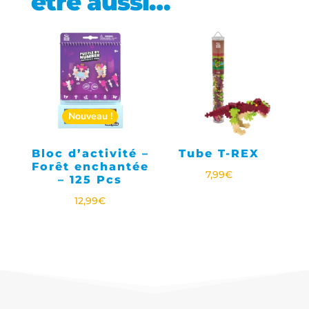
être aussi…
Nouveau !
Bloc d’activité –
Tube T-REX
Forêt enchantée
7,99
€
– 125 Pcs
12,99
€