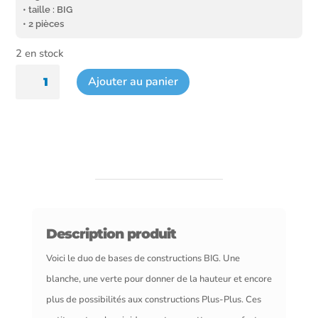
• taille : BIG
• 2 pièces
2 en stock
quantité
Ajouter au panier
de
Bases
de
construction
BIG
Description produit
Voici le duo de bases de constructions BIG. Une
blanche, une verte pour donner de la hauteur et encore
plus de possibilités aux constructions Plus-Plus. Ces