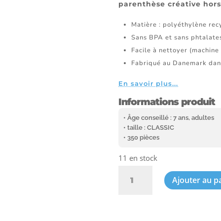
parenthèse créative hor
Matière : polyéthylène rec
Sans BPA et sans phtalate
Facile à nettoyer (machine 
Fabriqué au Danemark dan
En savoir plus...
Informations produit
• Âge conseillé : 7 ans, adultes
• taille : CLASSIC
• 350 pièces
11 en stock
quantité
Ajouter au p
de
Plus-
Plus