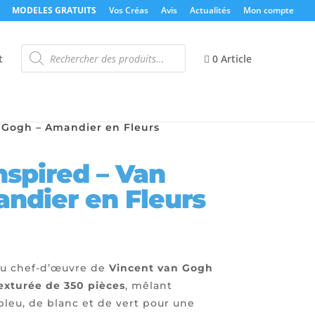
MODELES GRATUITS
Vos Créas
Avis
Actualités
Mon compte
Recherche
de
t
0 Article
produits
n Gogh – Amandier en Fleurs
nspired – Van
ndier en Fleurs
du chef-d’œuvre de
Vincent van Gogh
exturée de 350 pièces
, mêlant
leu, de blanc et de vert pour une