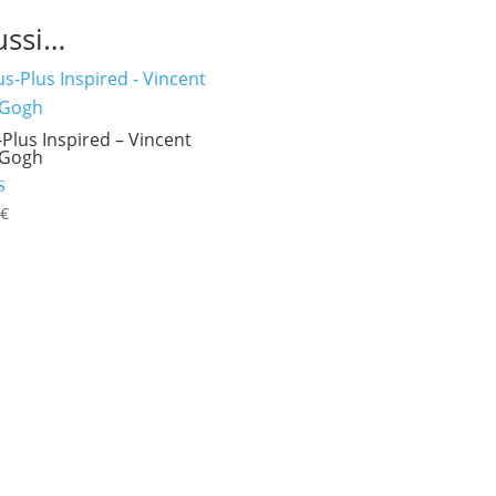
ussi…
-Plus Inspired – Vincent
 Gogh
9
€