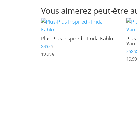
Vous aimerez peut-être a
Plus-Plus Inspired – Frida Kahlo
Plus
Van
Note
19,99
€
2.33
Note
19,9
sur 5
3.00
sur 5