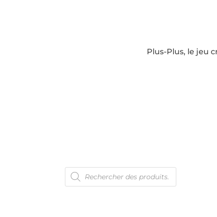
Plus-Plus, le jeu 
Recherche
En 
de
produits
Con
Ven