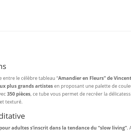
Inspired
-
Van
Gogh
-
Amandier
ns
en
Fleurs
e entre le célèbre tableau “
Amandier en Fleurs” de Vincen
x plus grands artistes
en proposant une palette de coule
Avec
350 pièces
, ce tube vous permet de recréer la délicatess
et texturé.
itative
 pour adultes s’inscrit dans la tendance du “slow living”
.