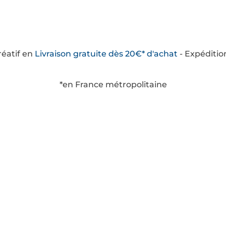
créatif en
Livraison
gratuite
dès 20€* d'achat
- Expéditio
*en France métropolitaine
savoir plus
Catégories
ditions Générales de
Boîtes à thèmes
te
Tubes