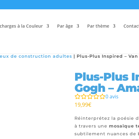
charges à la Couleur
Par âge
Par thème
Contac
Jeux de construction adultes
|
Plus-Plus Inspired – Va
Plus-Plus I
Gogh – Ama
0
avis
19,99
€
Réinterprétez la poésie 
à travers une
mosaïque t
subtilement nuances de b