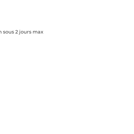
n sous 2 jours max
Pages
Modèles de construction
Actualités