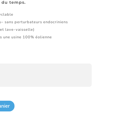
s du temps.
yclable
s– sans perturbateurs endocriniens
et lave-vaisselle)
s une usine 100% éolienne
anier