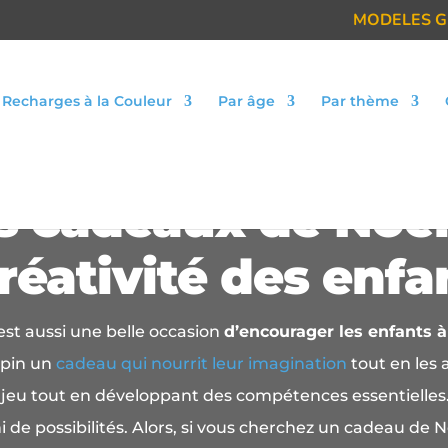
MODELES G
Recharges à la Couleur
Par âge
Par thème
rs cadeaux de Noë
créativité des enfa
st aussi une belle occasion
d’encourager les enfants à
apin un
cadeau qui nourrit leur imagination
tout en les 
de jeu tout en développant des compétences essentielles
 de possibilités. Alors, si vous cherchez un cadeau de N