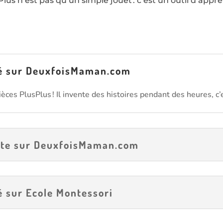
Plus n’est pas qu’un simple jouet : c’est un outil d’appr
ié sur DeuxfoisMaman.com
ièces PlusPlus ! Il invente des histoires pendant des heures, c’e
nte sur DeuxfoisMaman.com
 sur Ecole Montessori