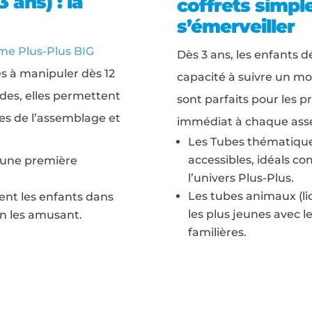
3 ans) : la
coffrets simpl
s’émerveiller
e Plus-Plus BIG
Dès 3 ans, les enfants d
es à manipuler dès 12
capacité à suivre un mod
ides, elles permettent
sont parfaits pour les p
ies de l’assemblage et
immédiat à chaque ass
Les Tubes thématique
accessibles, idéals c
r une première
l’univers Plus-Plus.
Les tubes animaux (li
ent les enfants dans
les plus jeunes avec l
en les amusant.
familières.