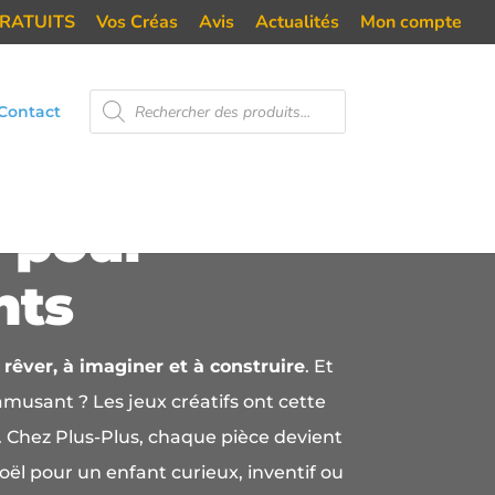
RATUITS
Vos Créas
Avis
Actualités
Mon compte
Recherche
Contact
de
produits
l pour
nts
 rêver, à imaginer et à construire
. Et
amusant ? Les jeux créatifs ont cette
. Chez Plus-Plus, chaque pièce devient
oël pour un enfant curieux, inventif ou