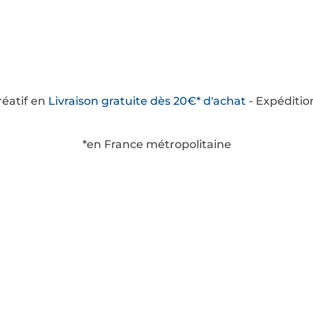
créatif en
Livraison
gratuite
dès 20€* d'achat
- Expéditio
*en France métropolitaine
savoir plus
Catégories
ditions Générales de
Boîtes à thèmes