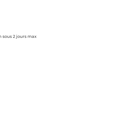
n sous 2 jours max
Pages
Modèles de construction