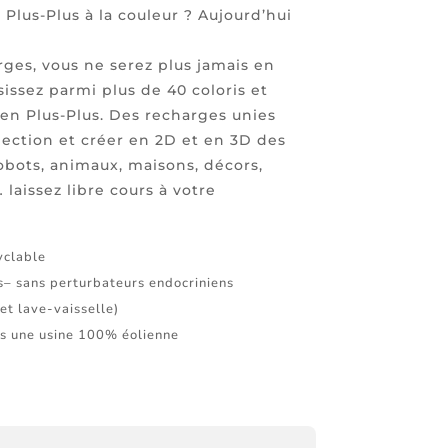
 Plus-Plus à la couleur ? Aujourd’hui
rges, vous ne serez plus jamais en
issez parmi plus de 40 coloris et
n Plus-Plus. Des recharges unies
lection et créer en 2D et en 3D des
Robots, animaux, maisons, décors,
aissez libre cours à votre
yclable
s– sans perturbateurs endocriniens
et lave-vaisselle)
s une usine 100% éolienne