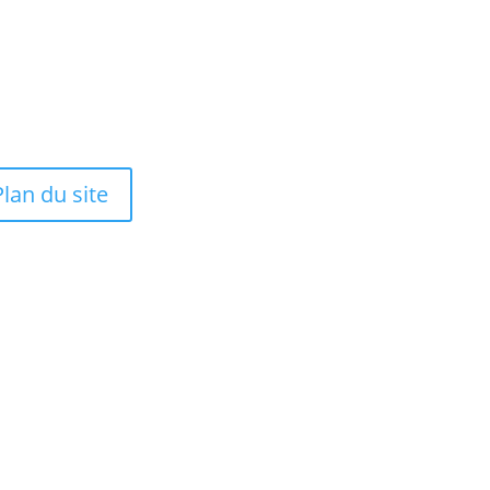
te
Tubes
tions Légales
Kits
itique de confidentialité
Recharges
itique de Cookies
Plan du site
Plus-Plus © 2025