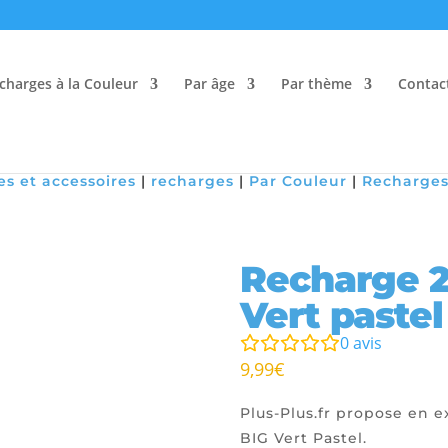
charges à la Couleur
Par âge
Par thème
Contac
es et accessoires
|
recharges
|
Par Couleur
|
Recharges
Recharge 2
Vert pastel
0
avis
9,99
€
Plus-Plus.fr propose en e
BIG Vert Pastel.