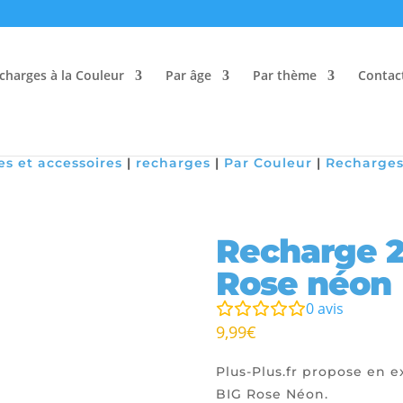
charges à la Couleur
Par âge
Par thème
Contac
es et accessoires
|
recharges
|
Par Couleur
|
Recharges
Recharge 2
Rose néon
0
avis
9,99
€
Plus-Plus.fr propose en e
BIG Rose Néon.