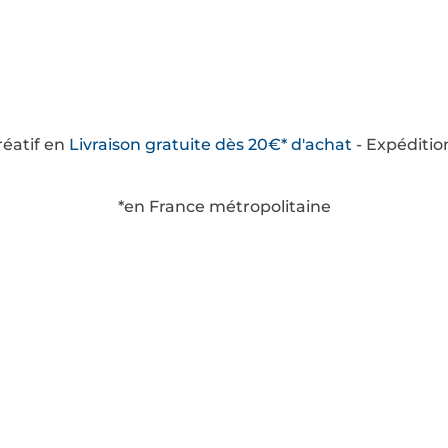
créatif en
Livraison
gratuite
dès 20€* d'achat
- Expéditio
*en France métropolitaine
savoir plus
Catégories
ditions Générales de
Boîtes à thèmes