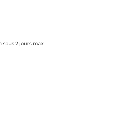
n sous 2 jours max
Pages
Modèles de construction