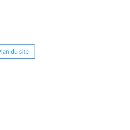
te
Tubes
tions Légales
Kits
itique de confidentialité
Recharges
itique de Cookies
Plan du site
Plus-Plus © 2025