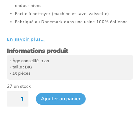
endocriniens
Facile à nettoyer (machine et lave-vaisselle)
Fabriqué au Danemark dans une usine 100% éolienne
En savoir plus...
Informations produit
• Âge conseillé : 1 an
• taille : BIG
• 25 pièces
27 en stock
quantité
Ajouter au panier
de
Recharge
25
pièces