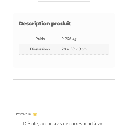
BIG
Orange
Description produit
néon
Poids
0,205 kg
Dimensions
20 × 20 × 3 cm
Powered by
Désolé, aucun avis ne correspond à vos