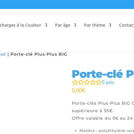
charges à la Couleur
Par âge
Par thème
Contac
ssé
|
Porte-clé Plus-Plus BIG
Porte-clé P
0
avis
0,00
€
Porte-clés Plus-Plus BIG
supérieure à 35€.
Offre valable du 06 au 24
Matière : polyéthylène rec