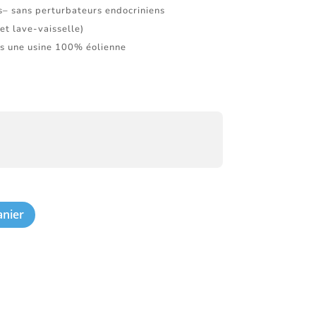
s– sans perturbateurs endocriniens
et lave-vaisselle)
s une usine 100% éolienne
anier