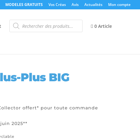
MODELES GRATUITS
Vos Créas
Avis
Actualités
Mon compte
Recherche
de
t
0 Article
produits
lus-Plus BIG
 Collector offert* pour toute commande
 juin 2025**
yclable