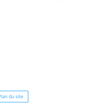
savoir plus
Catégories
ditions Générales de
Boîtes à thèmes
te
Tubes
tions Légales
Kits
itique de confidentialité
Recharges
itique de Cookies
Plan du site