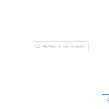
Recherche
En 
de
produits
Con
Ven
Men
Pol
Pol