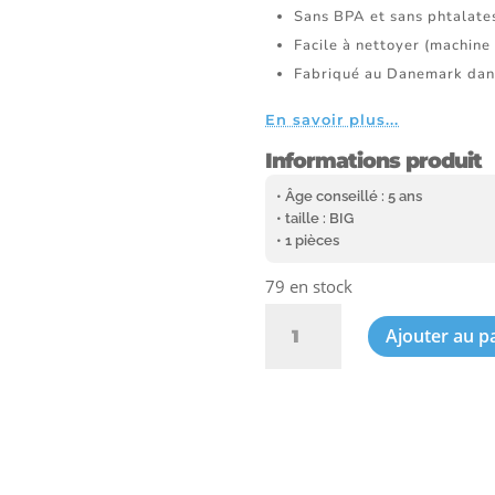
Sans BPA et sans phtalate
Facile à nettoyer (machine 
Fabriqué au Danemark dan
En savoir plus...
Informations produit
• Âge conseillé : 5 ans
• taille : BIG
• 1 pièces
79 en stock
quantité
Ajouter au p
de
Porte-
clé
Plus-