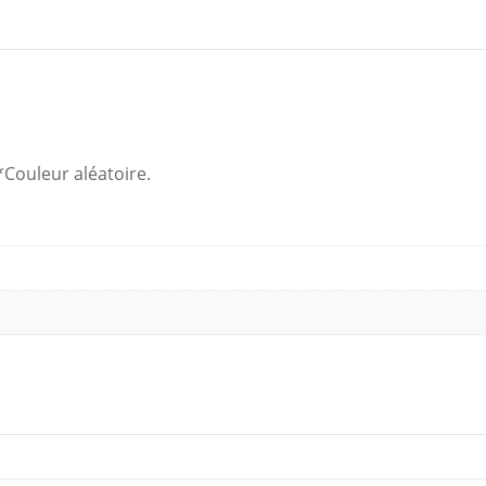
Plus
BIG
*Couleur aléatoire.