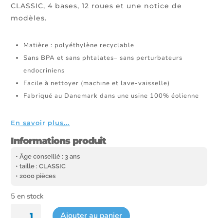
CLASSIC, 4 bases, 12 roues et une notice de
modèles.
Matière : polyéthylène recyclable
Sans BPA et sans phtalates– sans perturbateurs
endocriniens
Facile à nettoyer (machine et lave-vaisselle)
Fabriqué au Danemark dans une usine 100% éolienne
En savoir plus...
Informations produit
• Âge conseillé : 3 ans
• taille : CLASSIC
• 2000 pièces
5 en stock
quantité
Ajouter au panier