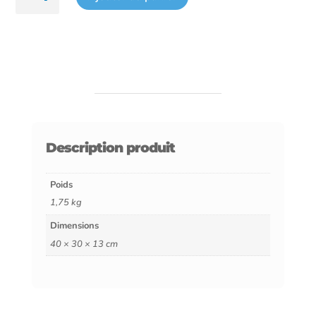
de
Coffre
découverte
phosphorescent
-
2000
Description produit
Pcs
Poids
1,75 kg
Dimensions
40 × 30 × 13 cm