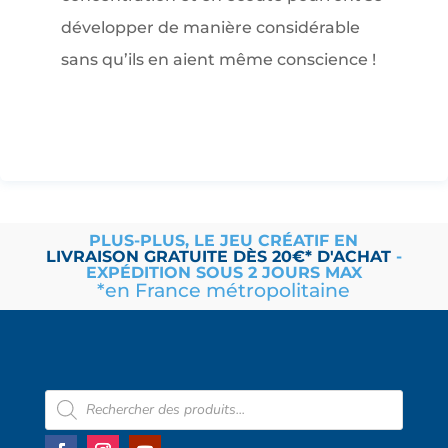
développer de manière considérable
sans qu’ils en aient même conscience !
PLUS-PLUS, LE JEU CRÉATIF EN
LIVRAISON
GRATUITE
DÈS 20€* D'ACHAT
-
EXPÉDITION SOUS 2 JOURS MAX
*en France métropolitaine
Recherche
de
produits