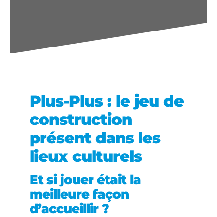
Plus-Plus : le jeu de
construction
présent dans les
lieux culturels
Et si jouer était la
meilleure façon
d’accueillir ?